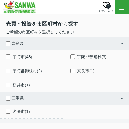
0
お気に入り
売買・投資を市区町村から探す
ご希望の市区町村を選択してください
奈良県
宇陀市(48)
宇陀郡曽爾村(3)
宇陀郡御杖村(2)
奈良市(1)
桜井市(1)
三重県
名張市(1)