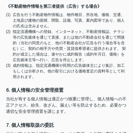
《不動産物件情報を第三者提供（広告）する場合》
(1) 広告を行う不動産物件情報は、物件種目、所在地、価格、交通、
土地及び建物の面積、間取、設備、写真、案内図等であり、個人
の氏名は含みません。
(2) 指定流通機構への登録、インターネット、不動産情報誌、チラシ
等の広告媒体を通じて直接、または他の不動産会社を通じて間接
的（当社の同意のもと、他の不動産会社が広告を行う場合等を含
む）に、契約の相手方や売買・賃貸借希望者に提供されます。 契
約が成立した場合は、速やかに成約報告（成約年月日、価格）を
広告媒体主等へ行い、広告を停止します。
(3) 成約情報は、指定流通機構や民間の広告媒体主により集計、加工
もしくは分析され、他の取引における価格査定の資料等として利
用されます。
6. 個人情報の安全管理措置
当社が有する個人情報は適正かつ慎重に管理し、個人情報への不
正アクセス、紛失、改ざん、漏えい等を防止するため、必要かつ
適切な安全管理措置を講じます。
7. 個人情報取扱の委託