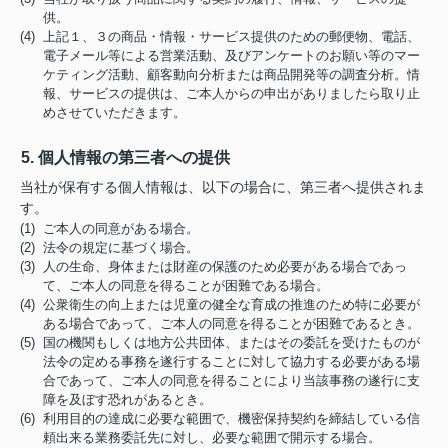
供。
(4) 上記１、３の商品・情報・サービス提供のための郵便物、電話、
電子メール等による営業活動、及びアンケートのお願い等のマー
ケティング活動、顧客動向分析または商品開発等の調査分析。情
報、サービスの提供は、ご本人からの申出がありましたら取り止
めさせていただきます。
5. 個人情報の第三者への提供
当社が保有する個人情報は、以下の場合に、第三者へ提供されま
す。
(1) ご本人の同意がある場合。
(2) 法令の規定に基づく場合。
(3) 人の生命、身体または財産の保護のため必要がある場合であっ
て、ご本人の同意を得ることが困難である場合。
(4) 公衆衛生の向上または児童の健全な育成の推進のため特に必要が
ある場合であって、ご本人の同意を得ることが困難であるとき。
(5) 国の機関もしくは地方公共団体、またはその委託を受けたものが
法令の定める事務を遂行することに対して協力する必要がある場
合であって、ご本人の同意を得ることにより当該事務の遂行に支
障を及ぼす恐れがあるとき。
(6) 利用目的の達成に必要な範囲で、機密保持契約を締結している信
頼出来る業務委託先に対し、必要な範囲で開示する場合。