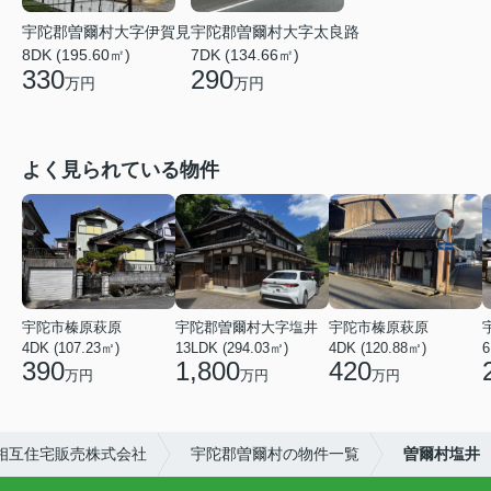
宇陀郡曽爾村大字太良路
宇陀郡曽爾村大字伊賀見
7DK (134.66㎡)
8DK (195.60㎡)
290
330
万円
万円
よく見られている物件
宇陀市榛原萩原
宇陀郡曽爾村大字塩井
宇陀市榛原萩原
4DK (107.23㎡)
13LDK (294.03㎡)
4DK (120.88㎡)
6
390
1,800
420
万円
万円
万円
相互住宅販売株式会社
宇陀郡曽爾村の物件一覧
曽爾村塩井