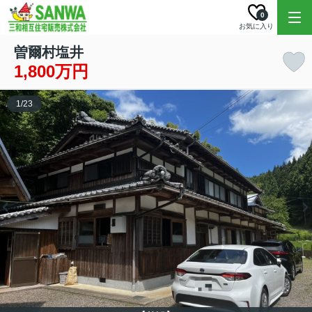
0
お気に入り
曽爾村塩井
1,800万円
1
/
23