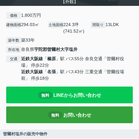
【外観】
1,800万円
価格
294.03㎡
224.3坪
13LDK
建物面積
土地面積
間取り
(741.52㎡)
築33年
築年数
奈良県
宇陀郡曽爾村
大字塩井
所在地
近鉄大阪線
「
榛原
」駅 バス55分 奈良交通「曽爾村役
交通
場」 停歩22分
近鉄大阪線
「
名張
」駅 バス43分 三重交通「曽爾役場
前」 停歩18分
LINEからお問い合わせ
無料
お問い合わせ
無料
曽爾村塩井の販売中物件