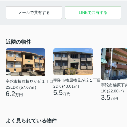
メールで共有する
LINEで共有する
近隣の物件
宇陀市榛原榛見が丘１丁目
宇陀市榛原榛見が丘１丁目
宇陀市榛原下
2DK (43.01㎡)
2SLDK (57.07㎡)
5.5
1K (22.00㎡)
6.2
万円
万円
3.5
万円
よく見られている物件