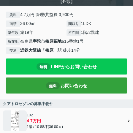
【外観】
4.7万円 管理/共益費 3,900円
賃料
36.00㎡
1LDK
面積
間取り
築19年
1階/2階建
築年数
所在階
奈良県
宇陀市
榛原福地
615番地1号
所在地
近鉄大阪線
「
榛原
」駅 徒歩14分
交通
LINEからお問い合わせ
無料
お問い合わせ
無料
クアトロセゾンの募集中物件
102
4.7万円
1階 / 10.88坪(36.00㎡)