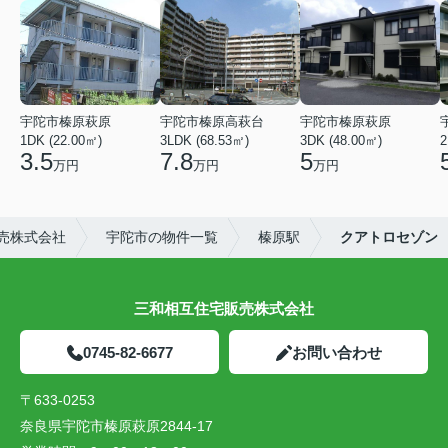
宇陀市榛原萩原
宇陀市榛原高萩台
宇陀市榛原萩原
1DK (22.00㎡)
3LDK (68.53㎡)
3DK (48.00㎡)
2
3.5
7.8
5
万円
万円
万円
売株式会社
宇陀市の物件一覧
榛原駅
クアトロセゾン
三和相互住宅販売株式会社
0745-82-6677
お問い合わせ
〒633-0253
奈良県宇陀市榛原萩原2844-17