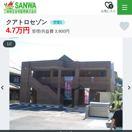
0
お気に入り
クアトロセゾン
空室1
4.7万円
管理/共益費 3,900円
1
/
2