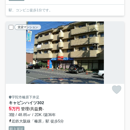
駅、コンビニ徒歩1分です。
賃貸マンション
宇陀市榛原下井足
キャビンハイツ
302
5
万円
管理/共益費-
3階 / 48.85㎡ / 2DK /築36年
近鉄大阪線「榛原」駅 徒歩5分
即入居可