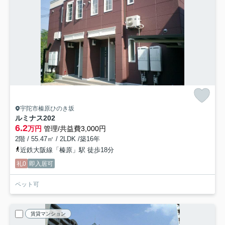
宇陀市榛原ひのき坂
ルミナス
202
6.2
万円
管理/共益費3,000円
2階 / 55.47㎡ / 2LDK /築16年
近鉄大阪線「榛原」駅 徒歩18分
礼0
即入居可
ペット可
賃貸マンション