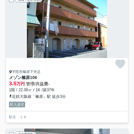
宇陀市榛原下井足
メゾン榛原
106
3.5
万円
管理/共益費-
1階 / 22.00㎡ / 1K /築37年
近鉄大阪線「榛原」駅 徒歩3分
即入居可
駅近 １Ｋ