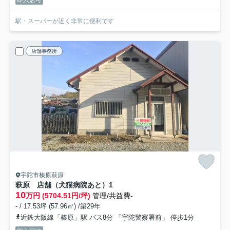
駅・スーパーが近く非常に便利です
店舗事務所
宇陀市榛原萩原
萩原 店舗（犬猫病院あと）
1
10
万円 (5704.51円/坪)
管理/共益費-
- / 17.53坪 (57.96㎡) /築29年
近鉄大阪線「榛原」駅 バス8分 「宇陀警察署前」 停歩1分