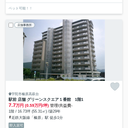
ペット可能！！
店舗事務所
宇陀市榛原高萩台
駅前 店舗 グリーンスクエア１番館 1階
1
7.7
万円 (0.59万円/坪)
管理/共益費-
1階 / 16.73坪 (55.31㎡) /築29年
近鉄大阪線「榛原」駅 徒歩1分
即入居可