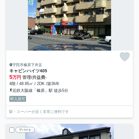
宇陀市榛原下井足
キャビンハイツ
405
5
万円
管理/共益費-
4階 / 48.85㎡ / 2DK /築36年
近鉄大阪線「榛原」駅 徒歩5分
即入居可
駅・スーパーが近く非常に便利です
アパート