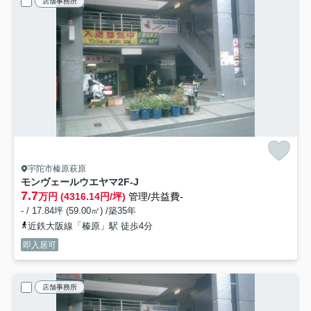
店舗事務所
宇陀市榛原萩原
モンヴェールウエヤマ
2F-J
7.7
万円 (4316.14円/坪)
管理/共益費-
- / 17.84坪 (59.00㎡) /築35年
近鉄大阪線「榛原」駅 徒歩4分
即入居可
店舗事務所