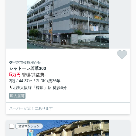
宇陀市榛原桜が丘
シャトーレ若草
303
5
万円
管理/共益費-
3階 / 44.37㎡ / 2LDK /築36年
近鉄大阪線「榛原」駅 徒歩6分
即入居可
スーパーが近くにあります
賃貸マンション