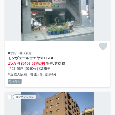
宇陀市榛原萩原
モンヴェールウエヤマ
1F-BC
15
万円 (5456.53円/坪)
管理/共益費-
- / 27.49坪 (90.90㎡) /築35年
近鉄大阪線「榛原」駅 徒歩4分
即入居可
賃貸マンション