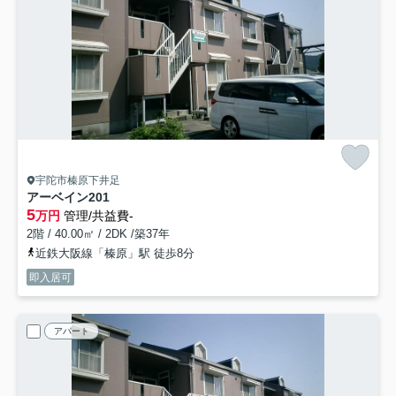
宇陀市榛原下井足
アーベイン
201
5
万円
管理/共益費-
2階 / 40.00㎡ / 2DK /築37年
近鉄大阪線「榛原」駅 徒歩8分
即入居可
アパート