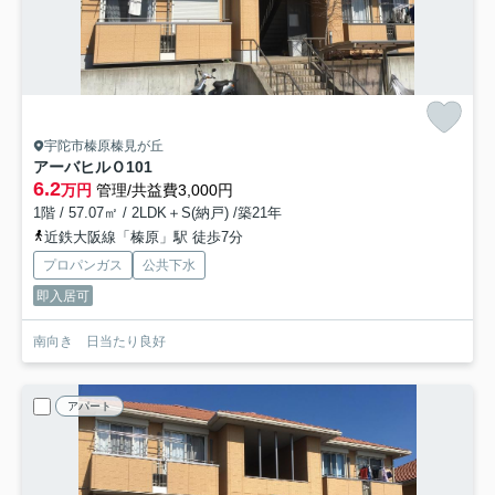
宇陀市榛原榛見が丘
アーバヒルＯ
101
6.2
万円
管理/共益費3,000円
1階 / 57.07㎡ / 2LDK＋S(納戸) /築21年
近鉄大阪線「榛原」駅 徒歩7分
プロパンガス
公共下水
即入居可
南向き 日当たり良好
アパート