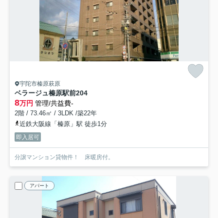
宇陀市榛原萩原
ベラージュ榛原駅前
204
8
万円
管理/共益費-
2階 / 73.46㎡ / 3LDK /築22年
近鉄大阪線「榛原」駅 徒歩1分
即入居可
分譲マンション貸物件！ 床暖房付。
アパート