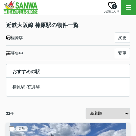
0
お気に入り
近鉄大阪線 榛原駅の物件一覧
榛原駅
変更
募集中
変更
おすすめの駅
榛原駅
/
桜井駅
32
件
店舗