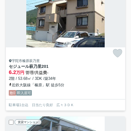
宇陀市榛原萩乃里
セジュール萩乃里
201
6.2
万円
管理/共益費-
2階 / 53.68㎡ / 3DK /築34年
近鉄大阪線「榛原」駅 徒歩5分
敷0
即入居可
駐車場1台込 日当たり良好 広々３ＤＫ
賃貸マンション