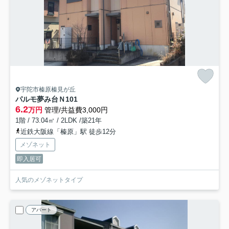
宇陀市榛原榛見が丘
パルモ夢み台Ｎ
101
6.2
万円
管理/共益費3,000円
1階 / 73.04㎡ / 2LDK /築21年
近鉄大阪線「榛原」駅 徒歩12分
メゾネット
即入居可
人気のメゾネットタイプ
アパート