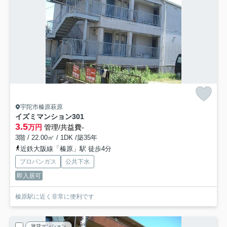
宇陀市榛原萩原
イズミマンション
301
3.5
万円
管理/共益費-
3階 / 22.00㎡ / 1DK /築35年
近鉄大阪線「榛原」駅 徒歩4分
プロパンガス
公共下水
即入居可
榛原駅に近く非常に便利です
賃貸マンション