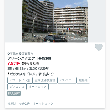
宇陀市榛原高萩台
グリーンスクエアⅡ番館
308
7.8
万円
管理/共益費-
3階 / 68.53㎡ / 3LDK /築29年
近鉄大阪線「榛原」駅 徒歩1分
バス・トイレ別
室内洗濯機置場
バルコニー
駐輪場
ガスコンロ
オートロック
即入居可
榛原駅 徒歩1分 オーットロック