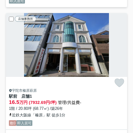
即入居可
店舗事務所
宇陀市榛原萩原
駅前 店舗
1
16.5
万円 (7932.69円/坪)
管理/共益費-
1階 / 20.80坪 (68.77㎡) /築26年
近鉄大阪線「榛原」駅 徒歩1分
敷0
即入居可