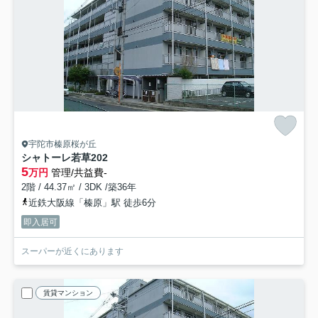
宇陀市榛原桜が丘
シャトーレ若草
202
5
万円
管理/共益費-
2階 / 44.37㎡ / 3DK /築36年
近鉄大阪線「榛原」駅 徒歩6分
即入居可
スーパーが近くにあります
賃貸マンション