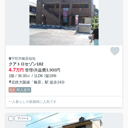
宇陀市榛原福地
クアトロセゾン
102
4.7
万円
管理/共益費3,900円
1階 / 36.00㎡ / 1LDK /築19年
近鉄大阪線「榛原」駅 徒歩14分
礼0
即入居可
一人暮らしや新婚様に人気です
アパート