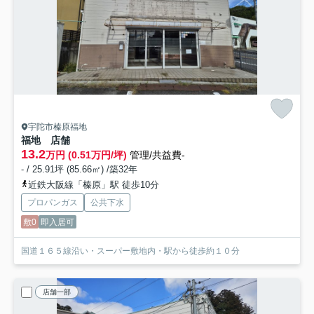
宇陀市榛原福地
福地 店舗
13.2
万円 (0.51万円/坪)
管理/共益費-
- / 25.91坪 (85.66㎡) /築32年
近鉄大阪線「榛原」駅 徒歩10分
プロパンガス
公共下水
敷0
即入居可
国道１６５線沿い・スーパー敷地内・駅から徒歩約１０分
店舗一部