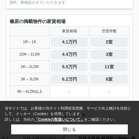
賃料、要相談させていただきます。
榛原の掲載物件の家賃相場
家賃相場
空室件数
4.1万円
2室
1R～1K
4.4万円
3室
1DK～1LDK
5.5万円
11室
2K～2LDK
6.2万円
6室
3K～3LDK
-
-
4K～4LDK以上
当サイトでは、お客様の当サイト利用状況把握、サービス向上検討を目的と
して、クッキー（Cookie）を使用しています。
1
2
詳しくは、当社の
「Cookieの取扱いについて」
をご確認ください。
閉じる
ら探す
近鉄大阪線の物件一覧
近鉄大阪線 榛原駅の物件一覧