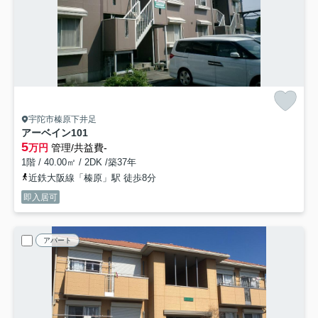
宇陀市榛原下井足
アーベイン
101
5
万円
管理/共益費-
1階 / 40.00㎡ / 2DK /築37年
近鉄大阪線「榛原」駅 徒歩8分
即入居可
アパート