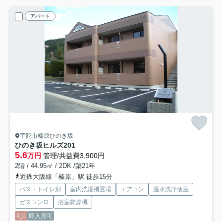
アパート
宇陀市榛原ひのき坂
ひのき坂ヒルズ
201
5.6
万円
管理/共益費3,900円
2階 / 44.95㎡ / 2DK /築21年
近鉄大阪線「榛原」駅 徒歩15分
バス・トイレ別
室内洗濯機置場
エアコン
温水洗浄便座
ガスコンロ
浴室乾燥機
礼0
即入居可