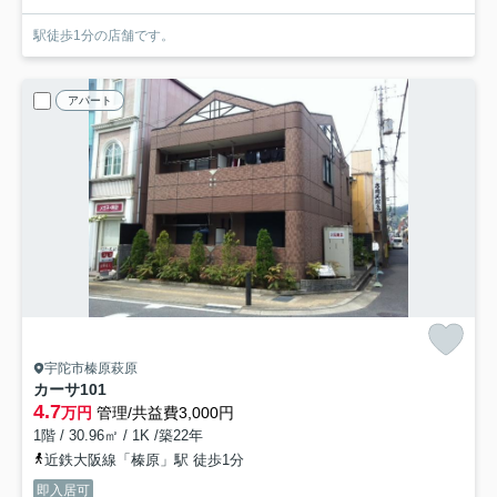
駅徒歩1分の店舗です。
アパート
宇陀市榛原萩原
カーサ
101
4.7
万円
管理/共益費3,000円
1階 / 30.96㎡ / 1K /築22年
近鉄大阪線「榛原」駅 徒歩1分
即入居可