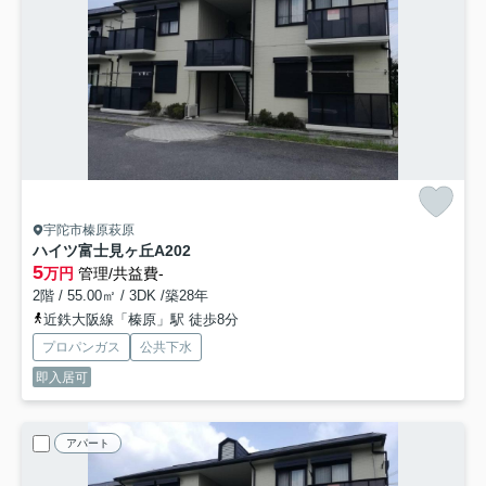
宇陀市榛原萩原
ハイツ富士見ヶ丘
A202
5
万円
管理/共益費-
2階 / 55.00㎡ / 3DK /築28年
近鉄大阪線「榛原」駅 徒歩8分
プロパンガス
公共下水
即入居可
アパート