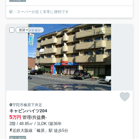
駅・スーパーが近く非常に便利です
賃貸マンション
宇陀市榛原下井足
キャビンハイツ
204
5
万円
管理/共益費-
2階 / 48.85㎡ / 1LDK /築36年
近鉄大阪線「榛原」駅 徒歩5分
即入居可