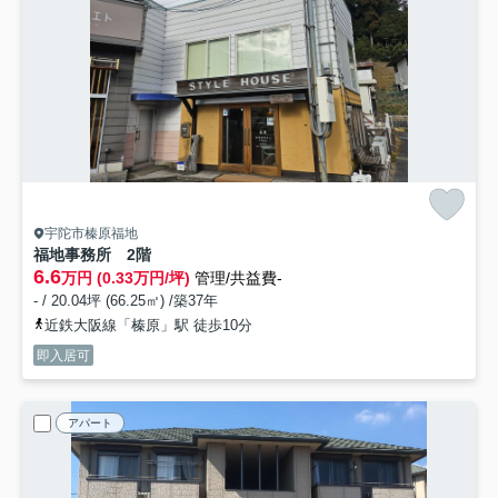
宇陀市榛原福地
福地事務所 2階
6.6
万円 (0.33万円/坪)
管理/共益費-
- / 20.04坪 (66.25㎡) /築37年
近鉄大阪線「榛原」駅 徒歩10分
即入居可
アパート