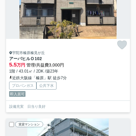
宇陀市榛原榛見が丘
アーバヒルＤ
102
5.5
万円
管理/共益費3,000円
1階 / 43.01㎡ / 2DK /築23年
近鉄大阪線「榛原」駅 徒歩7分
プロパンガス
公共下水
即入居可
設備充実 日当り良好
賃貸マンション