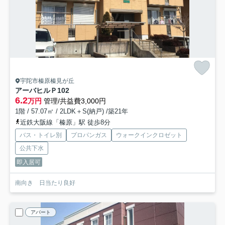
宇陀市榛原榛見が丘
アーバヒルＰ
102
6.2
万円
管理/共益費3,000円
1階 / 57.07㎡ / 2LDK＋S(納戸) /築21年
近鉄大阪線「榛原」駅 徒歩8分
バス・トイレ別
プロパンガス
ウォークインクロゼット
公共下水
即入居可
南向き 日当たり良好
アパート