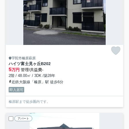
宇陀市榛原萩原
ハイツ富士見ヶ丘
B202
5
万円
管理/共益費-
2階 / 48.00㎡ / 3DK /築28年
近鉄大阪線「榛原」駅 徒歩6分
即入居可
榛原駅まで徒歩圏内です。
アパート