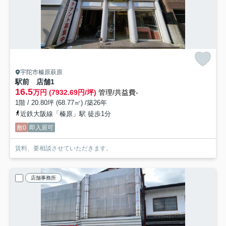
宇陀市榛原萩原
駅前 店舗
1
16.5
万円 (7932.69円/坪)
管理/共益費-
1階 / 20.80坪 (68.77㎡) /築26年
近鉄大阪線「榛原」駅 徒歩1分
敷0
即入居可
賃料、要相談させていただきます。
店舗事務所