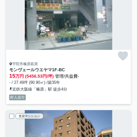
宇陀市榛原萩原
モンヴェールウエヤマ
1F-BC
15
万円 (5456.53円/坪)
管理/共益費-
- / 27.49坪 (90.90㎡) /築35年
近鉄大阪線「榛原」駅 徒歩4分
即入居可
賃貸マンション