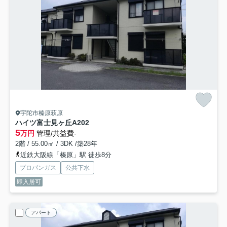
宇陀市榛原萩原
ハイツ富士見ヶ丘
A202
5
万円
管理/共益費-
2階 / 55.00㎡ / 3DK /築28年
近鉄大阪線「榛原」駅 徒歩8分
プロパンガス
公共下水
即入居可
アパート