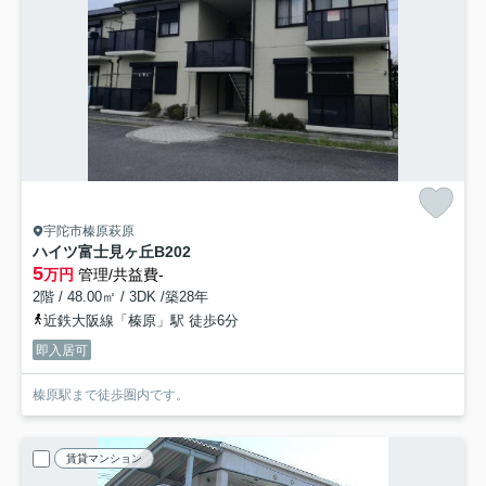
宇陀市榛原萩原
ハイツ富士見ヶ丘
B202
5
万円
管理/共益費-
2階 / 48.00㎡ / 3DK /築28年
近鉄大阪線「榛原」駅 徒歩6分
即入居可
榛原駅まで徒歩圏内です。
賃貸マンション