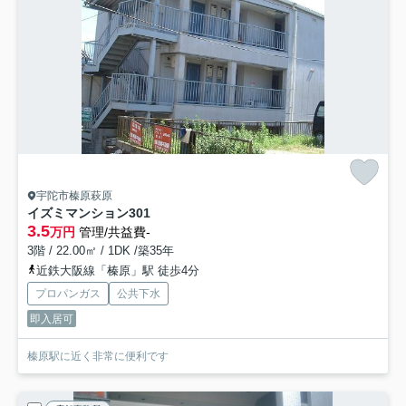
宇陀市榛原萩原
イズミマンション
301
3.5
万円
管理/共益費-
3階 / 22.00㎡ / 1DK /築35年
近鉄大阪線「榛原」駅 徒歩4分
プロパンガス
公共下水
即入居可
榛原駅に近く非常に便利です