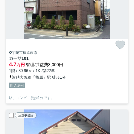
宇陀市榛原萩原
カーサ
101
4.7
万円
管理/共益費3,000円
1階 / 30.96㎡ / 1K /築22年
近鉄大阪線「榛原」駅 徒歩1分
即入居可
駅、コンビニ徒歩1分です。
店舗事務所