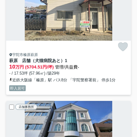
宇陀市榛原萩原
萩原 店舗（犬猫病院あと）
1
10
万円 (5704.51円/坪)
管理/共益費-
- / 17.53坪 (57.96㎡) /築29年
近鉄大阪線「榛原」駅 バス8分 「宇陀警察署前」 停歩1分
即入居可
店舗事務所