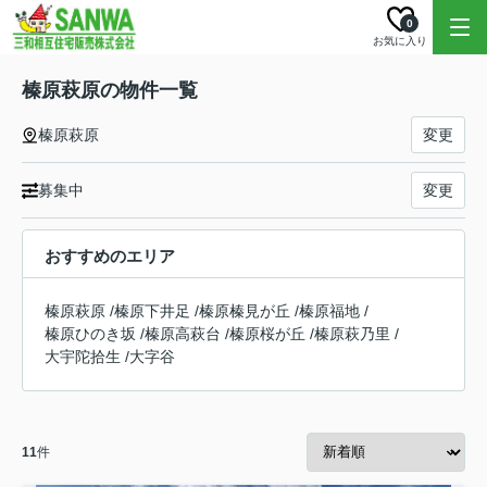
0
お気に入り
榛原萩原の物件一覧
榛原萩原
変更
募集中
変更
おすすめのエリア
榛原萩原
/
榛原下井足
/
榛原榛見が丘
/
榛原福地
/
榛原ひのき坂
/
榛原高萩台
/
榛原桜が丘
/
榛原萩乃里
/
大宇陀拾生
/
大字谷
11
件