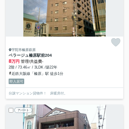
宇陀市榛原萩原
ベラージュ榛原駅前
204
8
万円
管理/共益費-
2階 / 73.46㎡ / 3LDK /築22年
近鉄大阪線「榛原」駅 徒歩1分
即入居可
分譲マンション貸物件！ 床暖房付。
アパート