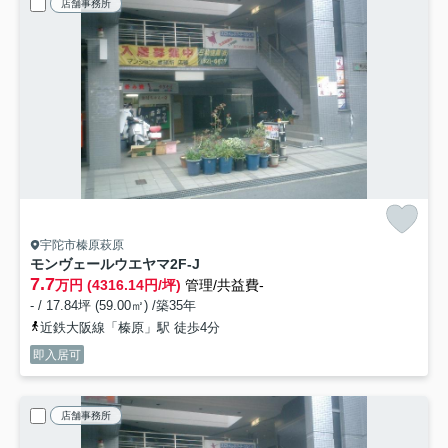
店舗事務所
宇陀市榛原萩原
モンヴェールウエヤマ
2F-J
7.7
万円 (4316.14円/坪)
管理/共益費-
- / 17.84坪 (59.00㎡) /築35年
近鉄大阪線「榛原」駅 徒歩4分
即入居可
店舗事務所