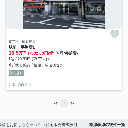
宇陀市榛原萩原
駅前 事務所
1
16.5
万円 (7932.69円/坪)
管理/共益費-
1階 / 20.80坪 (68.77㎡) /-
近鉄大阪線「榛原」駅 徒歩1分
即入居可
駐車場3台込み
1
動産をお探しなら三和相互住宅販売株式会社
榛原萩原の物件一覧