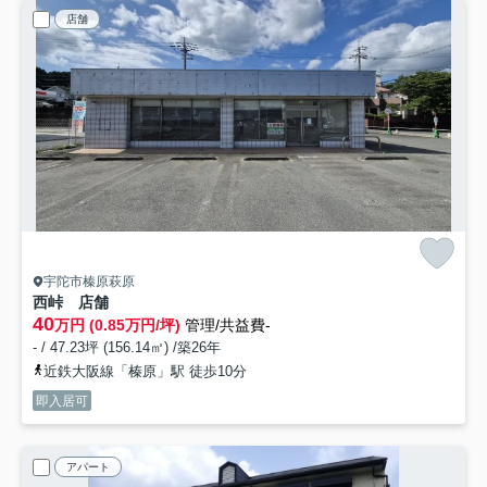
店舗
宇陀市榛原萩原
西峠 店舗
40
万円 (0.85万円/坪)
管理/共益費-
- / 47.23坪 (156.14㎡) /築26年
近鉄大阪線「榛原」駅 徒歩10分
即入居可
アパート