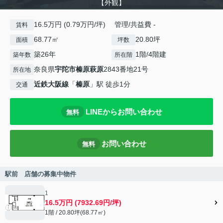
【外観】
16.5万円 (0.79万円/坪) 管理/共益費 -
賃料
68.77㎡
20.80坪
面積
坪数
築26年
1階/4階建
築年数
所在階
奈良県
宇陀市
榛原萩原
2843番地21号
所在地
近鉄大阪線
「
榛原
」駅 徒歩1分
交通
LINEからお問い合わせ
無料
お問い合わせ
無料
駅前 店舗の募集中物件
1
16.5万円 (7932.69円/坪)
1階 / 20.80坪(68.77㎡)