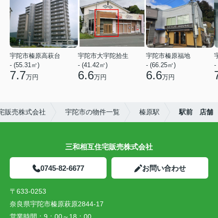
宇陀市榛原高萩台
宇陀市大宇陀拾生
宇陀市榛原福地
- (55.31㎡)
- (41.42㎡)
- (66.25㎡)
-
7.7
6.6
6.6
万円
万円
万円
宅販売株式会社
宇陀市の物件一覧
榛原駅
駅前 店舗
三和相互住宅販売株式会社
0745-82-6677
お問い合わせ
〒633-0253
奈良県宇陀市榛原萩原2844-17
営業時間：
9：00～18：00