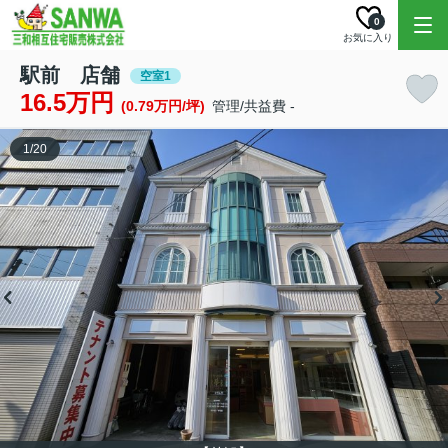
0
お気に入り
駅前 店舗
空室1
16.5万円
(0.79万円/坪)
管理/共益費 -
1
/
20