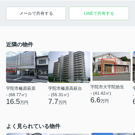
メールで共有する
LINEで共有する
近隣の物件
宇陀市大宇陀拾生
宇陀市榛原萩原
宇陀市榛原高萩台
- (41.42㎡)
- (68.77㎡)
- (55.31㎡)
-
6.6
16.5
7.7
万円
万円
万円
よく見られている物件